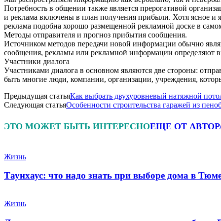
Потребность в общении также является прерогативой организа
и реклама включены в план получения прибыли. Хотя ясное и 
реклама подобна хорошо размещенной рекламной доске в самом
Методы отправителя и прогноз прибытия сообщения.
Источником методов передачи новой информации обычно являют
сообщения, рекламы или рекламной информации определяют в
Участники диалога
Участниками диалога в основном являются две стороны: отпра
быть многие люди, компании, организации, учреждения, которы
Предыдущая статья
Как выбрать двухуровневый натяжной пото
Следующая статья
Особенности строительства гаражей из пено
ЭТО МОЖЕТ БЫТЬ ИНТЕРЕСНО
ЕЩЕ ОТ АВТОР
Жизнь
Таунхаус: что надо знать при выборе дома в Тюм
Жизнь