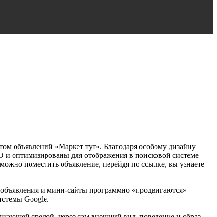
том объявлений «Маркет тут».
Благодаря особому дизайну
O и оптимизированы для отображения в поисковой системе
можно поместить объявление, перейдя по ссылке, вы узнаете
 объявления и мини-сайты программно «продвигаются»
истемы Google.
ужающей средой, через сам внешний вид, поведение и образ.