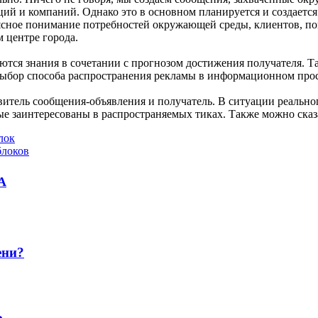
ций и компаний. Однако это в основном планируется и создаетс
ясное понимание потребностей окружающей среды, клиентов, по
 центре города.
ся знания в сочетании с прогнозом достижения получателя. Та
ыбор способа распространения рекламы в информационном прос
витель сообщения-объявления и получатель. В ситуации реальн
е заинтересованы в распространяемых тиках. Также можно сказа
лок
блоков
А
ени?