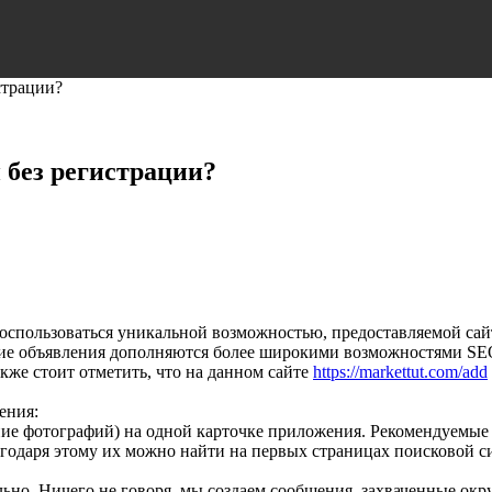
страции?
 без регистрации?
оспользоваться уникальной возможностью, предоставляемой сай
кие объявления дополняются более широкими возможностями SE
кже стоит отметить, что на данном сайте
https://markettut.com/add
ения:
ие фотографий) на одной карточке приложения. Рекомендуемые
годаря этому их можно найти на первых страницах поисковой с
ьно. Ничего не говоря, мы создаем сообщения, захваченные окр