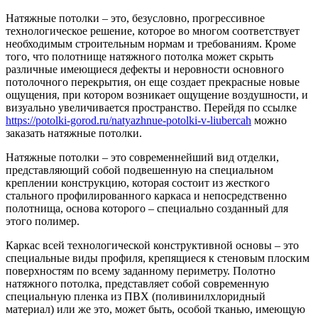
Натяжные потолки – это, безусловно, прогрессивное
технологическое решение, которое во многом соответствует
необходимым строительным нормам и требованиям. Кроме
того, что полотнище натяжного потолка может скрыть
различные имеющиеся дефекты и неровности основного
потолочного перекрытия, он еще создает прекрасные новые
ощущения, при котором возникает ощущение воздушности, и
визуально увеличивается пространство. Перейдя по ссылке
https://potolki-gorod.ru/natyazhnue-potolki-v-liubercah
можно
заказать натяжные потолки.
Натяжные потолки – это современнейший вид отделки,
представляющий собой подвешенную на специальном
креплении конструкцию, которая состоит из жесткого
стального профилированного каркаса и непосредственно
полотнища, основа которого – специально созданный для
этого полимер.
Каркас всей технологической конструктивной основы – это
специальные виды профиля, крепящиеся к стеновым плоским
поверхностям по всему заданному периметру. Полотно
натяжного потолка, представляет собой современную
специальную пленка из ПВХ (поливинилхлоридный
материал) или же это, может быть, особой тканью, имеющую