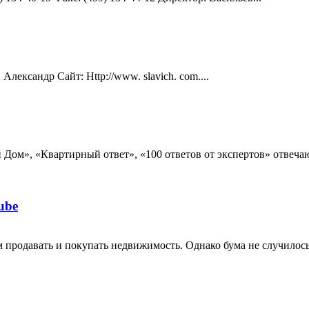
лександр Сайт: Http://www. slavich. com....
Дом», «Квартирный ответ», «100 ответов от экспертов» отвеча
ube
родавать и покупать недвижимость. Однако бума не случилось: в