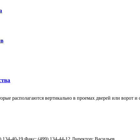
а
ов
ства
торые располагаются вертикально в проемах дверей или ворот и
) 134-40-19 Факс: (499) 134-44-12 Директор: Васильев...