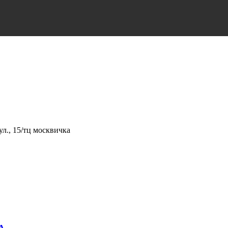
л., 15/тц москвичка
А