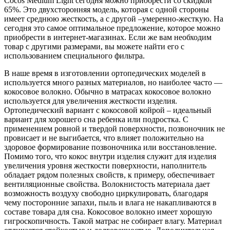
Cocos Medium Light сегодня можно приобрести со скидкой
65%. Это двухсторонняя модель, которая с одной стороны
имеет среднюю жесткость, а с другой –умеренно-жесткую. На
сегодня это самое оптимальное предложение, которое можно
приобрести в интернет-магазинах. Если же вам необходим
товар с другими размерами, вы можете найти его с
использованием специального фильтра.
В наше время в изготовлении ортопедических моделей в
используется много разных материалов, но наиболее часто —
кокосовое волокно. Обычно в матрасах кокосовое волокно
используется для увеличения жесткости изделия.
Ортопедический вариант с кокосовой койрой – идеальный
вариант для хорошего сна ребенка или подростка. С
применением ровной и твердой поверхности, позвоночник не
провисает и не выгибается, что влияет положительно на
здоровое формирование позвоночника или восстановление.
Помимо того, что кокос внутри изделия служит для изделия
увеличения уровня жесткости поверхности, наполнитель
обладает рядом полезных свойств, к примеру, обеспечивает
вентиляционные свойства. Волокнистость материала дает
возможность воздуху свободно циркулировать, благодаря
чему посторонние запахи, пыль и влага не накапливаются в
составе товара для сна. Кокосовое волокно имеет хорошую
гигроскопичность. Такой матрас не собирает влагу. Материал