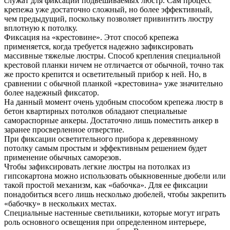
служат для фиксации подвешиваемых люстр. Сам процесс
крепежа уже достаточно сложный, но более эффективный,
чем предыдущий, поскольку позволяет привинтить люстру
вплотную к потолку.
Фиксация на «крестовине». Этот способ крепежа
применяется, когда требуется надежно зафиксировать
массивные тяжелые люстры. Способ крепления специальной
крестовой планки ничем не отличается от обычной, точно так
же просто крепится и осветительный прибор к ней. Но, в
сравнении с обычной планкой «крестовина» уже значительно
более надежный фиксатор.
На данный момент очень удобным способом крепежа люстр в
бетон квартирных потолков обладают специальные
самораспорные анкеры. Достаточно лишь поместить анкер в
заранее просверленное отверстие.
При фиксации осветительного прибора к деревянному
потолку самым простым и эффективным решением будет
применение обычных саморезов.
Чтобы зафиксировать легкие люстры на потолках из
гипсокартона можно использовать обыкновенные дюбели или
такой простой механизм, как «бабочка». Для ее фиксации
понадобиться всего лишь несколько дюбелей, чтобы закрепить
«бабочку» в нескольких местах.
Специальные настенные светильники, которые могут играть
роль основного освещения при определенном интерьере,