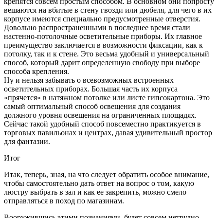
крепятся совсем простым способом. В основном они попросту
вешаются на вбитые в стену гвозди или дюбеля, для чего в их
корпусе имеются специально предусмотренные отверстия.
Довольно распространенными в последнее время стали
настенно-потолочные осветительные приборы. Их главное
преимущество заключается в возможности фиксации, как к
потолку, так и к стене. Это весьма удобный и универсальный
способ, который дарит определенную свободу при выборе
способа крепления.
Ну и нельзя забывать о всевозможных встроенных
осветительных приборах. Большая часть их корпуса
«прячется» в натяжном потолке или листе гипсокартона. Это
самый оптимальный способ освещения для создания
должного уровня освещения на ограниченных площадях.
Сейчас такой удобный способ повсеместно практикуется в
торговых павильонах и центрах, давая удивительный простор
для фантазии.
Итог
Итак, теперь, зная, на что следует обратить особое внимание,
чтобы самостоятельно дать ответ на вопрос о том, какую
люстру выбрать в зал и как ее закрепить, можно смело
отправляться в поход по магазинам.
Вооружившись этими познаниями, будет совсем нетрудно