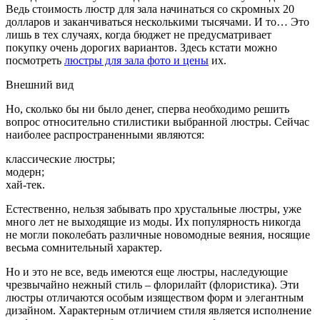
Ведь стоимость люстр для зала начинаться со скромных 20
долларов и заканчиваться несколькими тысячами. И то… Это
лишь в тех случаях, когда бюджет не предусматривает
покупку очень дорогих вариантов. Здесь кстати можно
посмотреть
люстры для зала фото и цены
их.
Внешний вид
Но, сколько бы ни было денег, сперва необходимо решить
вопрос относительно стилистики выбранной люстры. Сейчас
наиболее распространенными являются:
классические люстры;
модерн;
хай-тек.
Естественно, нельзя забывать про хрустальные люстры, уже
много лет не выходящие из моды. Их популярность никогда
не могли поколебать различные новомодные веяния, носящие
весьма сомнительный характер.
Но и это не все, ведь имеются еще люстры, наследующие
чрезвычайно нежный стиль – флорилайт (флористика). Эти
люстры отличаются особым изяществом форм и элегантным
дизайном. Характерным отличием стиля является исполнение