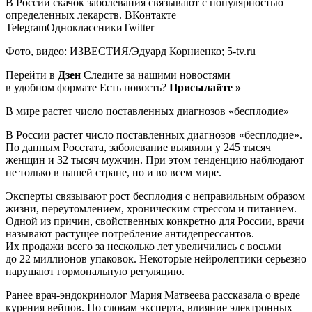
В России скачок заболевания связывают с популярностью
определенных лекарств.
ВКонтакте
TelegramОдноклассникиTwitter
Фото, видео: ИЗВЕСТИЯ/Эдуард Корниенко; 5-tv.ru
Перейти в
Дзен
Следите за нашими новостями
в удобном формате Есть новость?
Присылайте »
В мире растет число поставленных диагнозов «бесплодие»
В России растет число поставленных диагнозов «бесплодие».
По данным Росстата, заболевание выявили у 245 тысяч
женщин и 32 тысяч мужчин. При этом тенденцию наблюдают
не только в нашей стране, но и во всем мире.
Эксперты связывают рост бесплодия с неправильным образом
жизни, переутомлением, хроническим стрессом и питанием.
Одной из причин, свойственных конкретно для России, врачи
называют растущее потребление антидепрессантов.
Их продажи всего за несколько лет увеличились с восьми
до 22 миллионов упаковок. Некоторые нейролептики серьезно
нарушают гормональную регуляцию.
Ранее врач-эндокринолог Мария Матвеева рассказала о вреде
курения вейпов. По словам эксперта, влияние электронных