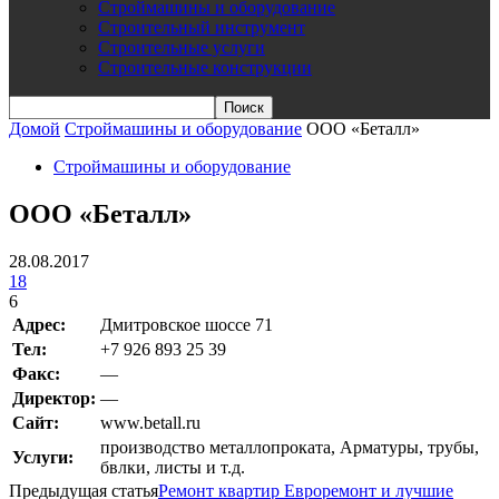
Строймашины и оборудование
Строительный инструмент
Строительные услуги
Строительные конструкции
Домой
Строймашины и оборудование
ООО «Беталл»
Строймашины и оборудование
ООО «Беталл»
28.08.2017
18
6
Адрес:
Дмитровское шоссе 71
Teл:
+7 926 893 25 39
Факс:
—
Директор:
—
Сайт:
www.betall.ru
производство металлопроката, Арматуры, трубы,
Услуги:
бвлки, листы и т.д.
Предыдущая статья
Ремонт квартир Евроремонт и лучшие