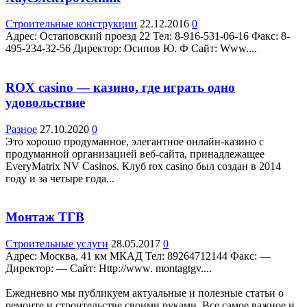
Строительные конструкции
22.12.2016
0
Адрес: Остаповский проезд 22 Teл: 8-916-531-06-16 Факс: 8-
495-234-32-56 Директор: Осипов Ю. Ф Сайт: Www....
ROX casino — казино, где играть одно
удовольствие
Разное
27.10.2020
0
Это хорошо продуманное, элегантное онлайн-казино с
продуманной организацией веб-сайта, принадлежащее
EveryMatrix NV Casinos. Клуб rox casino был создан в 2014
году и за четыре года...
Монтаж ТГВ
Строительные услуги
28.05.2017
0
Адрес: Москва, 41 км МКАД Teл: 89264712144 Факс: —
Директор: — Сайт: Http://www. montagtgv....
Ежедневно мы публикуем актуальные и полезные статьи о
ремонте и строительстве своими руками. Все самое важное и