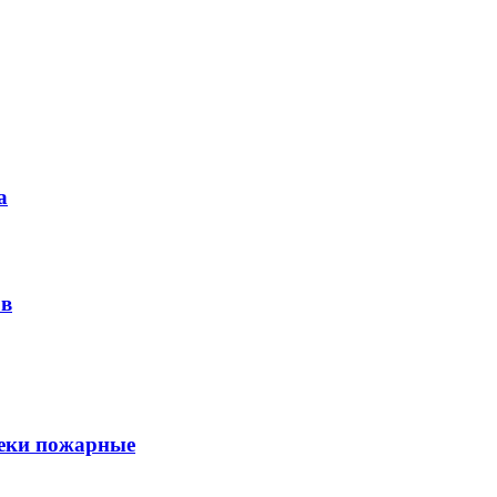
а
ов
секи пожарные