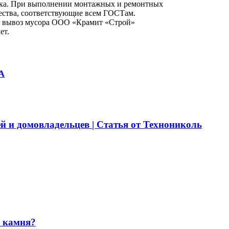
йка. При выполнении монтажных и ремонтных
ества, соответствующие всем ГОСТам.
у и вывоз мусора ООО «Крамит «Строй»
ет.
А
й и домовладельцев | Статья от Технониколь
и камня?