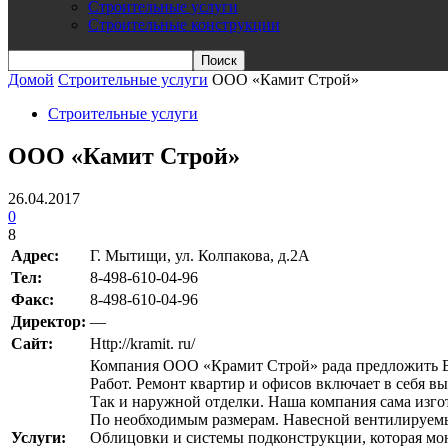
Строительные услуги
Строительные конструкции
Домой
Строительные услуги
ООО «Камит Строй»
Строительные услуги
ООО «Камит Строй»
26.04.2017
0
8
Адрес:
Г. Мытищи, ул. Колпакова, д.2А
Teл:
8-498-610-04-96
Факс:
8-498-610-04-96
Директор:
—
Сайт:
Http://kramit. ru/
Компания ООО «Крамит Строй» рада предложить В
Работ. Ремонт квартир и офисов включает в себя в
Так и наружной отделки. Наша компания сама изго
По необходимым размерам. Навесной вентилируемы
Услуги:
Облицовки и системы подконструкции, которая мон