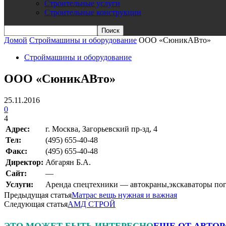
Строительные услуги
Строительные конструкции
Домой
Строймашины и оборудование
ООО «СюникАВто»
Строймашины и оборудование
ООО «СюникАВто»
25.11.2016
0
4
Адрес:
г. Москва, Загорьевский пр-зд, 4
Teл:
(495) 655-40-48
Факс:
(495) 655-40-48
Директор:
Абгарян Б.А.
Сайт:
—
Услуги:
Аренда спецтехники — автокраны,экскаваторы пог
Предыдущая статья
Матрас вещь нужная и важная
Следующая статья
АМД СТРОЙ
ЭТО МОЖЕТ БЫТЬ ИНТЕРЕСНО
ЕЩЕ ОТ АВТОР