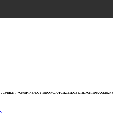
рузчики,гусеничные,с гидромолотом,самосвалы,компрессоры,ма
А