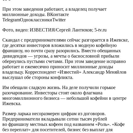
При этом заведения работают, а владелец получает
миллионные доходы.
ВКонтакте
TelegramОдноклассникиTwitter
Фото, видео: ИЗВЕСТИЯ/Сергей Лантюхов; 5-tv.ru
Скандал с предпринимателями сейчас разгорается в Ижевске,
где десятки инвесторов вложились в модную кофейную
франшизу, но почти сразу разорились. Вместо обещанных
дивидендов — угрозы, а мечты о баснословной прибыли
обернулись пустыми счетами. При этом заведение исправно
работает и ежемесячно приносит миллионные доходы
владельцу. Корреспондент «Известий» Александр Меняйлов
выслушал обе стороны конфликта.
Им обещали сладкую жизнь. На деле получили горькое
разочарование. Инвесторы стоят около флагмана
многомиллионного бизнеса — небольшой кофейни в центре
Ижевска.
Размер ларька несоразмерен цифрам из договоров.
Предприниматели вкладывали сотни тысяч рублей
во франшизу местных кофеен под названием «Роль». «Кофе
без переплат» для посетителей, бизнес без выплат для