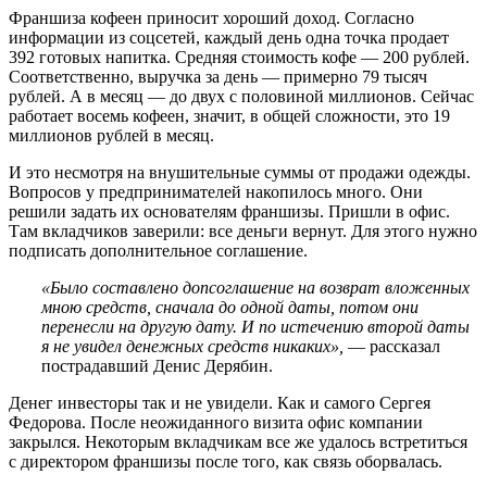
Франшиза кофеен приносит хороший доход. Согласно
информации из соцсетей, каждый день одна точка продает
392 готовых напитка. Средняя стоимость кофе — 200 рублей.
Соответственно, выручка за день — примерно 79 тысяч
рублей. А в месяц — до двух с половиной миллионов. Сейчас
работает восемь кофеен, значит, в общей сложности, это 19
миллионов рублей в месяц.
И это несмотря на внушительные суммы от продажи одежды.
Вопросов у предпринимателей накопилось много. Они
решили задать их основателям франшизы. Пришли в офис.
Там вкладчиков заверили: все деньги вернут. Для этого нужно
подписать дополнительное соглашение.
«Было составлено допсоглашение на возврат вложенных
мною средств, сначала до одной даты, потом они
перенесли на другую дату. И по истечению второй даты
я не увидел денежных средств никаких»,
— рассказал
пострадавший Денис Дерябин.
Денег инвесторы так и не увидели. Как и самого Сергея
Федорова. После неожиданного визита офис компании
закрылся. Некоторым вкладчикам все же удалось встретиться
с директором франшизы после того, как связь оборвалась.