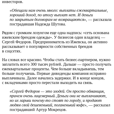
инвесторов.
«Обещали нам очень много: выплаты ежеквартальные,
хороший доход, по итогу выплат нет. И деньги
по закрытым договорам не возвращаются»,
— рассказала
пострадавшая Надежда Шутова.
Рядом с громким лозунгом еще одна надпись: «сеть основана
ижевским брендом одежды». У бизнесов один владелец —
Сергей Федоров. Предприниматель из Ижевска, он активно
рассказывает о популярности собственных брендов
в соцсетях.
На словах все красиво. Чтобы стать бизнес-партнером, нужно
заплатить всего 300 тысяч рублей. Дальше — просто получать
ежеквартальные проценты. Чем больше вкладываешь, тем
больше получаешь. Первые дивиденды компания исправно
выплачивала. Далее начались задержки. И в конце концов,
с вкладчиками просто перестали выходить на связь.
«Сергей Федоров — это злодей. Он просто обманщик,
причем очень лицемерный. Деньги они не выплачивают,
но их ларьки почему-то стоят по городу, и продают
людям свой дешевенький, поганенький кофе»,
— рассказал
пострадавший Артур Мокрецов.