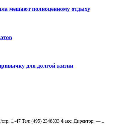
вила мешают полноценному отдыху
татов
 привычку для долгой жизни
стр. 1,-47 Teл: (495) 2348833 Факс: Директор: —...