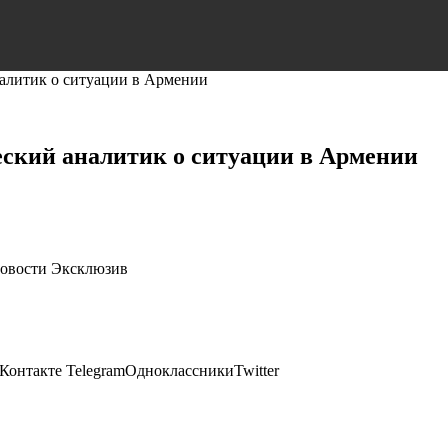
налитик о ситуации в Армении
еский аналитик о ситуации в Армении
новости Эксклюзив
онтакте TelegramОдноклассникиTwitter