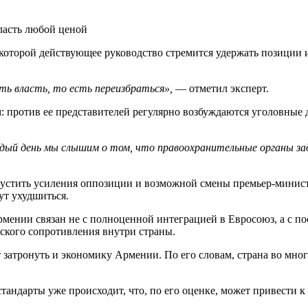
ласть любой ценой
оторой действующее руководство стремится удержать позиции и со
ь власть, то есть переизбраться»,
— отметил эксперт.
 против ее представителей регулярно возбуждаются уголовные де
дый день мы слышим о том, что правоохранительные органы за
опустить усиления оппозиции и возможной смены премьер-минист
ут ухудшиться.
мении связан не с полноценной интеграцией в Евросоюз, а с по
ского сопротивления внутри страны.
т затронуть и экономику Армении. По его словам, страна во мног
 стандарты уже происходит, что, по его оценке, может привес