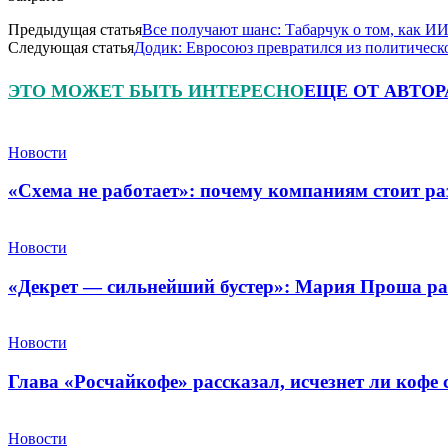
Предыдущая статья
Все получают шанс: Табарчук о том, как И
Следующая статья
Додик: Евросоюз превратился из политическ
ЭТО МОЖЕТ БЫТЬ ИНТЕРЕСНО
ЕЩЕ ОТ АВТОР
Новости
«Схема не работает»: почему компаниям стоит ра
Новости
«Декрет — сильнейший бустер»: Мария Проша рас
Новости
Глава «Росчайкофе» рассказал, исчезнет ли кофе
Новости