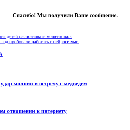
Спасибо! Мы получили Ваше сообщение.
чит детей распознавать мошенников
а год пробовали работать с нейросетями
А
 удар молнии и встречу с медведем
оем отношении к интернету