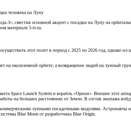
дки человека на Луну
-3», сместив основной акцент с посадки на Луну на орбитальн
м материале 5-tv.ru.
осуществить этот полет в период с 2025 по 2026 год, однако из
ет на околоземной орбите, а возвращение людей на лунный гру
акета Space Launch System и корабль «Орион». Внешне этот апп
оты на больших расстояниях от Земли. В состав экипажа войдут
с коммерческими лунными посадочными модулями. Астронавты и
истемы Blue Moon от разработчика Blue Origin.