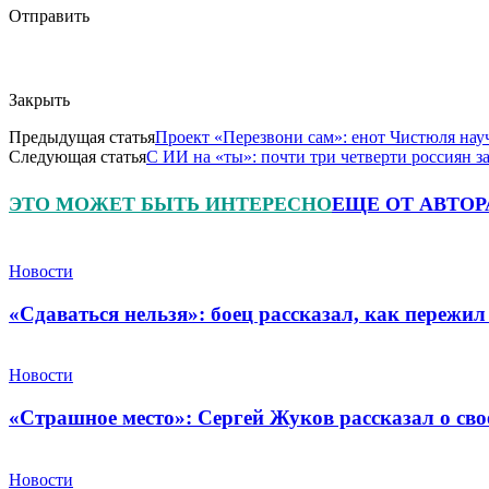
Отправить
Закрыть
Предыдущая статья
Проект «Перезвони сам»: енот Чистюля нау
Следующая статья
С ИИ на «ты»: почти три четверти россиян з
ЭТО МОЖЕТ БЫТЬ ИНТЕРЕСНО
ЕЩЕ ОТ АВТОР
Новости
«Сдаваться нельзя»: боец рассказал, как пережил
Новости
«Страшное место»: Сергей Жуков рассказал о св
Новости