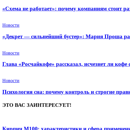
«Схема не работает»: почему компаниям стоит ра
Новости
«Декрет — сильнейший бустер»: Мария Проша рас
Новости
Глава «Росчайкофе» рассказал, исчезнет ли кофе
Новости
Психология сна: почему контроль и строгие пра
ЭТО ВАС ЗАИНТЕРЕСУЕТ!
Кирпич М100: характеристики и сфера применен