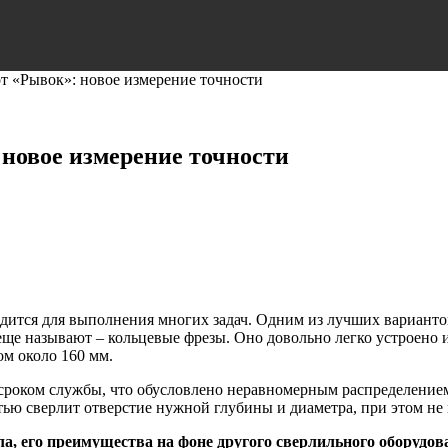
т «Рывок»: новое измерение точности
 новое измерение точности
одится для выполнения многих задач. Одним из лучших варианто
 еще называют – кольцевые фрезы. Оно довольно легко устроено 
ом около 160 мм.
оком службы, что обусловлено неравномерным распределением н
ью сверлит отверстие нужной глубины и диаметра, при этом не 
а, его преимущества на фоне другого сверлильного оборудова