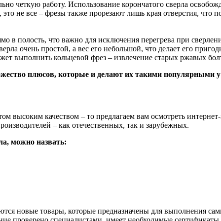
ьно четкую работу. Использование корончатого сверла освобож
 это не все – фрезы также прорезают лишь края отверстия, что 
о в полость, что важно для исключения перегрева при сверлени
ерла очень простой, а вес его небольшой, что делает его приг
ет выполнить кольцевой фрез – извлечение старых ржавых бол
ожество плюсов, которые и делают их такими популярными у
этом высоким качеством – то предлагаем вам осмотреть интернет
роизводителей – как отечественных, так и зарубежных.
а, можно назвать:
ются новые товары, которые предназначены для выполнения сам
ание проверено специалистами, имеет необходимые сертификаты