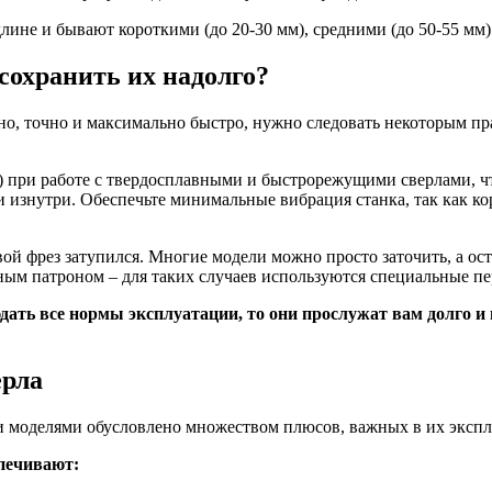
длине и бывают короткими (до 20-30 мм), средними (до 50-55 мм
сохранить их надолго?
о, точно и максимально быстро, нужно следовать некоторым пр
при работе с твердосплавными и быстрорежущими сверлами, чт
и изнутри. Обеспечьте минимальные вибрация станка, так как к
евой фрез затупился. Многие модели можно просто заточить, а ос
мным патроном – для таких случаев используются специальные пе
ать все нормы эксплуатации, то они прослужат вам долго и 
ерла
и моделями обусловлено множеством плюсов, важных в их экспл
печивают: