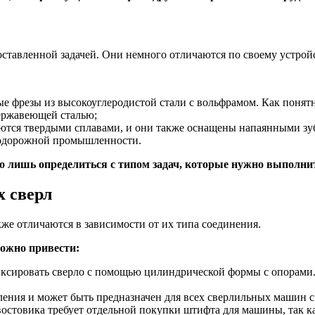
оставленной задачей. Они немного отличаются по своему устройс
ые фрезы из высокоуглеродистой стали с вольфрамом. Как понят
нержавеющей сталью;
ются твердыми сплавами, и они также оснащены напаянными зуб
знодорожной промышленности.
о лишь определиться с типом задач, которые нужно выполни
 сверл
е отличаются в зависимости от их типа соединения.
ожно привести:
сировать сверло с помощью цилиндрической формы с опорами. Бы
епления и может быть предназначен для всех сверлильных машин с
востовика требует отдельной покупки штифта для машины, так ка