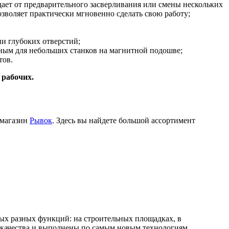
дает от предварительного засверливания или смены нескольких
позволяет практически мгновенно сделать свою работу;
и глубоких отверстий;
одным для небольших станков на магнитной подошве;
тов.
 рабочих.
-магазин
Рывок
. Здесь вы найдете большой ассортимент
ых разных функций: на строительных площадках, в
 качества и выполнены по самым новым технологиям.