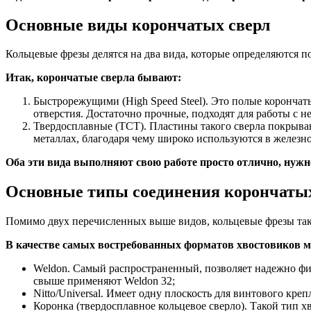
Основные виды корончатых сверл
Кольцевые фрезы делятся на два вида, которые определяются п
Итак, корончатые сверла бывают:
Быстрорежущими (High Speed Steel). Это полые корончат
отверстия. Достаточно прочные, подходят для работы с 
Твердосплавные (ТСТ). Пластины такого сверла покрыва
металлах, благодаря чему широко используются в желе
Оба эти вида выполняют свою работе просто отлично, нужн
Основные типы соединения корончатых
Помимо двух перечисленных выше видов, кольцевые фрезы такж
В качестве самых востребованных форматов хвостовиков м
Weldon. Самый распространенный, позволяет надежно фик
свыше применяют Weldon 32;
Nitto/Universal. Имеет одну плоскость для винтового кр
Коронка (твердосплавное кольцевое сверло). Такой тип х