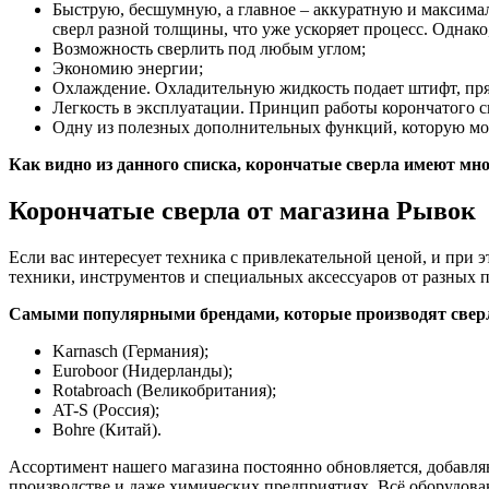
Быструю, бесшумную, а главное – аккуратную и максимал
сверл разной толщины, что уже ускоряет процесс. Однако,
Возможность сверлить под любым углом;
Экономию энергии;
Охлаждение. Охладительную жидкость подает штифт, прям
Легкость в эксплуатации. Принцип работы корончатого св
Одну из полезных дополнительных функций, которую мож
Как видно из данного списка, корончатые сверла имеют мн
Корончатые сверла от магазина Рывок
Если вас интересует техника с привлекательной ценой, и при 
техники, инструментов и специальных аксессуаров от разных п
Самыми популярными брендами, которые производят сверл
Karnasch (Германия);
Euroboor (Нидерланды);
Rotabroach (Великобритания);
AT-S (Россия);
Bohre (Китай).
Ассортимент нашего магазина постоянно обновляется, добавля
производстве и даже химических предприятиях. Всё оборудов