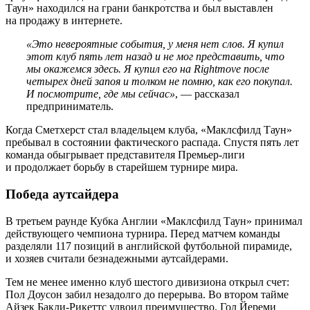
Таун» находился на грани банкротства и был выставлен
на продажу в интернете.
«Это невероятные события, у меня нет слов. Я купил
этот клуб пять лет назад и не мог представить, что
мы окажемся здесь. Я купил его на Rightmove после
четырех дней запоя и толком не помню, как его покупал.
И посмотрите, где мы сейчас»
, — рассказал
предприниматель.
Когда Сметхерст стал владельцем клуба, «Маклсфилд Таун»
пребывал в состоянии фактического распада. Спустя пять лет
команда обыгрывает представителя Премьер-лиги
и продолжает борьбу в старейшем турнире мира.
Победа аутсайдера
В третьем раунде Кубка Англии «Маклсфилд Таун» принимал
действующего чемпиона турнира. Перед матчем команды
разделяли 117 позиций в английской футбольной пирамиде,
и хозяев считали безнадежными аутсайдерами.
Тем не менее именно клуб шестого дивизиона открыл счет:
Пол Доусон забил незадолго до перерыва. Во втором тайме
Айзек Бакли-Рикеттс удвоил преимущество. Гол Йереми