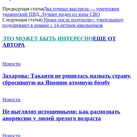
Предыдущая статья
Два точных выстрела — уничтожен
украинский ПВД. Лучшее видео из зоны СВО
Следующая статья
«Уроки после полуночи»: учительницу
подозревают в романе с 14‑летним школьником
ЭТО МОЖЕТ БЫТЬ ИНТЕРЕСНО
ЕЩЕ ОТ
АВТОРА
Новости
Захарова: Такаити не решилась назвать страну,
сбросившую на Японию атомную бомбу
Новости
Не выглядят истощенными: как распознать
анорексию у людей зрелого возраста
Новости