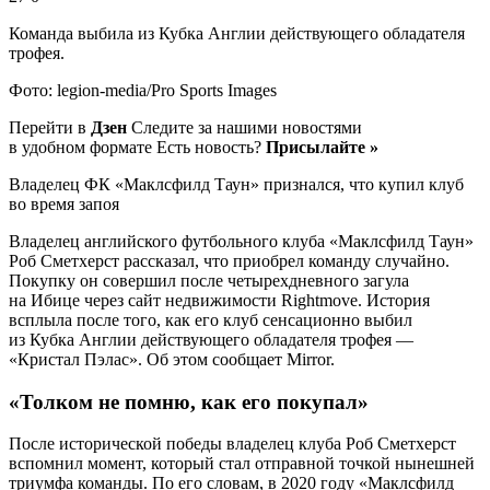
Команда выбила из Кубка Англии действующего обладателя
трофея.
Фото: legion-media/Pro Sports Images
Перейти в
Дзен
Следите за нашими новостями
в удобном формате Есть новость?
Присылайте »
Владелец ФК «Маклсфилд Таун» признался, что купил клуб
во время запоя
Владелец английского футбольного клуба «Маклсфилд Таун»
Роб Сметхерст рассказал, что приобрел команду случайно.
Покупку он совершил после четырехдневного загула
на Ибице через сайт недвижимости Rightmove. История
всплыла после того, как его клуб сенсационно выбил
из Кубка Англии действующего обладателя трофея —
«Кристал Пэлас». Об этом сообщает Mirror.
«Толком не помню, как его покупал»
После исторической победы владелец клуба Роб Сметхерст
вспомнил момент, который стал отправной точкой нынешней
триумфа команды. По его словам, в 2020 году «Маклсфилд