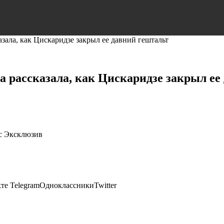
зала, как Цискаридзе закрыл ее давний гештальт
а рассказала, как Цискаридзе закрыл ее
ес Эксклюзив
те TelegramОдноклассникиTwitter