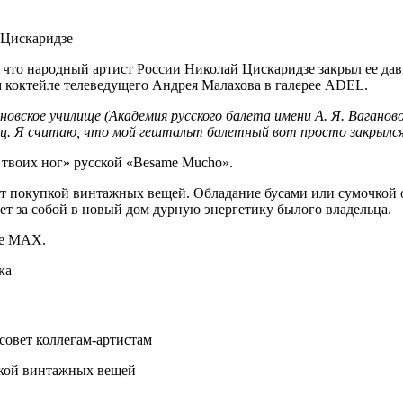
 Цискаридзе
а, что народный артист России Николай Цискаридзе закрыл ее д
ом коктейле телеведущего Андрея Малахова в галерее ADEL.
новское училище (Академия русского балета имени А. Я. Ваганов
нец. Я считаю, что мой гештальт балетный вот просто закрылс
у твоих ног» русской «Besame Mucho».
згует покупкой винтажных вещей. Обладание бусами или сумочкой 
янет за собой в новый дом дурную энергетику былого владельца.
ре MAX.
ка
совет коллегам-артистам
упкой винтажных вещей