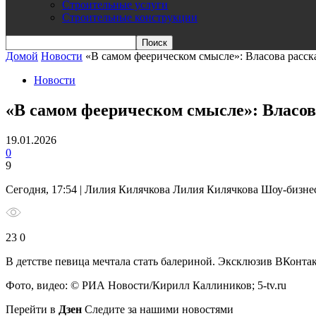
Строительные услуги
Строительные конструкции
Домой
Новости
«В самом феерическом смысле»: Власова расска
Новости
«В самом феерическом смысле»: Власов
19.01.2026
0
9
Сегодня, 17:54 | Лилия Килячкова Лилия Килячкова Шоу-бизн
23 0
В детстве певица мечтала стать балериной.
Эксклюзив ВКонтак
Фото, видео: © РИА Новости/Кирилл Каллиников; 5-tv.ru
Перейти в
Дзен
Следите за нашими новостями