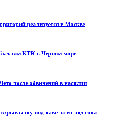
рриторий реализуется в Москве
бъектам КТК в Черном море
ето после обвинений в насилии
взрывчатку под пакеты из-под сока