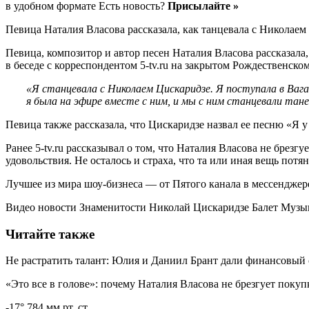
в удобном формате Есть новость?
Присылайте »
Певица Наталия Власова рассказала, как танцевала с Николаем
Певица, композитор и автор песен Наталия Власова рассказал
в беседе с корреспондентом 5-tv.ru на закрытом Рождественск
«Я станцевала с Николаем Цискаридзе. Я поступала в Вага
я была на эфире вместе с ним, и мы с ним станцевали та
Певица также рассказала, что Цискаридзе назвал ее песню «Я 
Ранее 5-tv.ru рассказывал о том, что Наталия Власова не бре
удовольствия. Не осталось и страха, что та или иная вещь пот
Лучшее из мира шоу-бизнеса — от Пятого канала в мессендже
Видео новости Знаменитости Николай Цискаридзе Балет Музы
Читайте также
Не растратить талант: Юлия и Даниил Брант дали финансовый 
«Это все в голове»: почему Наталия Власова не брезгует пок
-17° 784 мм рт. ст.