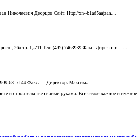
ан Николаевич Дворцов Сайт: Http://xn--b1ad5aajzan....
сп., 26/стр. 1,-711 Teл: (495) 7463939 Факс: Директор: —...
+7-909-6817144 Факс: — Директор: Максим...
те и строительстве своими руками. Все самое важное и нужное 