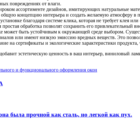
жных повреждениях от влаги.
ироком ассортименте дизайнов, имитирующих натуральные матер
ь общую концепцию интерьера и создать желаемую атмосферу в 
установке благодаря системе клика, которая не требует клея или
и простая обработка позволят сохранить его привлекательный в
е может быть устойчивым к окружающей среде выбором. Сущес
риалов или имеют низкую эмиссию вредных веществ. Это позволя
ние на сертификаты и экологические характеристики продукта,
 добавит эстетическую ценность в ваш интерьер, виниловый ла
ильного и функционального оформления окон
А
на была прочной как сталь, но легкой как пух.