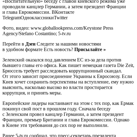
«Воспитательную» беседу с главой киевского режима уже
проводили канцлер Германии, а затем президент Франции
и глава Еврокомиссии.
ВКонтакте
TelegramОдноклассникиTwitter
Фото, видео: www.globallookpress.com/Keystone Press
Agency/Stefano Costantino; 5-tv.ru
Перейти в
Дзен
Следите за нашими новостями
в удобном формате Есть новость?
Присылайте »
Зеленский оказался под давлением ЕС из-за дела против
бывшего главы его офиса. Как пишет немецкая газета Die Zeit,
Брюссель требует расследовать коррупционный скандал.
От этого зависит присоединение Украины к Евросоюзу. Если
Киев хочет сохранить перспективы на вступление, ему нужно
выяснить, насколько высоко во власти простирается
коррупция, и принять меры.
Европейские лидеры настаивают на этом с тех пор, как Ермак
покинул свой пост в прошлом году. Сначала беседу
с Зеленским провел канцлер Германии, а затем президент
Франции, премьер Британии и глава Еврокомиссии. Однако
в Киеве эти требования до сих пор не выполнили.
Ранее 5-tv.ru сообщал, что пресс-секретарь президента