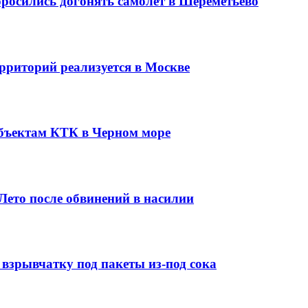
бросились догонять самолет в Шереметьево
рриторий реализуется в Москве
бъектам КТК в Черном море
ето после обвинений в насилии
взрывчатку под пакеты из-под сока