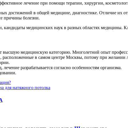
ффективное лечение при помощи терапии, хирургии, косметологи
ых достижений в общей медицине, диагностике. Отличие их от д
се причины болезни.
и, кандидаты медицинских наук в разных областях медицины. 
т высшую медицинскую категорию. Многолетний опыт професси
и, расположенные в самом центре Москвы, потому при желании 
ории.
 лечение разрабатывается согласно особенностям организма.
довании.
зация?
на для натяжного потолка
А