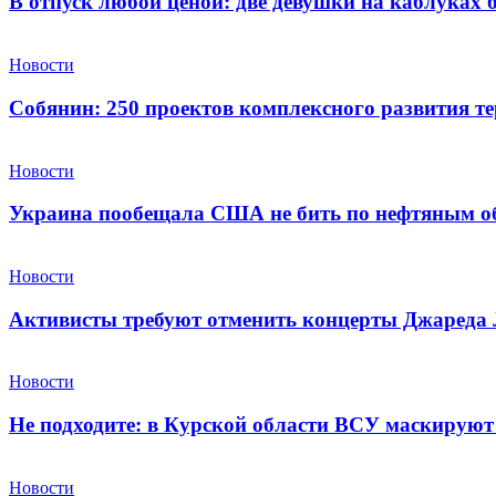
В отпуск любой ценой: две девушки на каблуках 
Новости
Собянин: 250 проектов комплексного развития те
Новости
Украина пообещала США не бить по нефтяным о
Новости
Активисты требуют отменить концерты Джареда Л
Новости
Не подходите: в Курской области ВСУ маскируют 
Новости